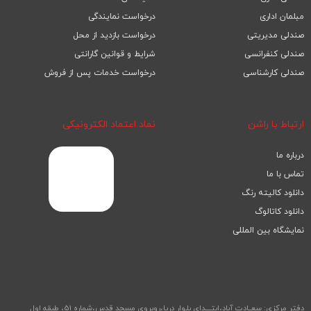
مبلمان اداری
درخواست نمایندگی
صندلی مدیریتی
درخواست بازدید از محل
صندلی کنفرانسی
شرایط و قوانین گارانتی
صندلی کارشناسی
درخواست خدمات پس از فروش
ارتباط با راشن
نماد اعتماد الکترونیکی
درباره ما
تماس با ما
دانلود کالیته رنگ
دانلود کاتالوگ
نمایشگاه بین المللی
دفتر مرکزی: سعــادت آباد،ابتــــدای بلـوار دریا،روبروی مسجد قدس،شماره 51، طبقه اول